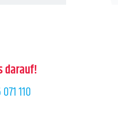
s darauf!
 071 110