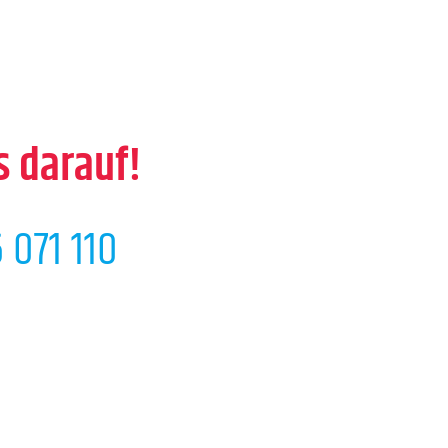
s darauf!
 071 110