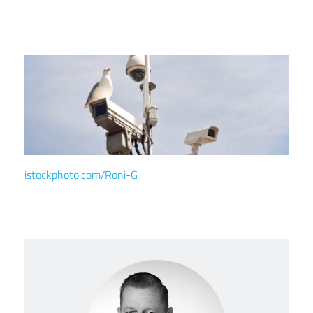
istockphoto.com/Roni-G