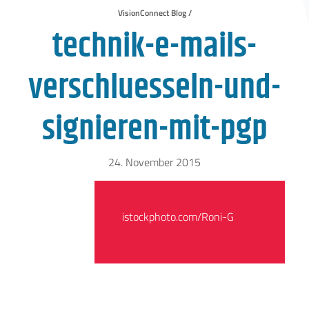
VisionConnect Blog /
technik-e-mails-
verschluesseln-und-
signieren-mit-pgp
24. November 2015
istockphoto.com/Roni-G