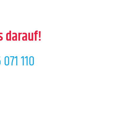
s darauf!
 071 110