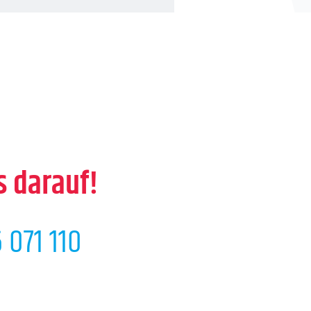
s darauf!
 071 110