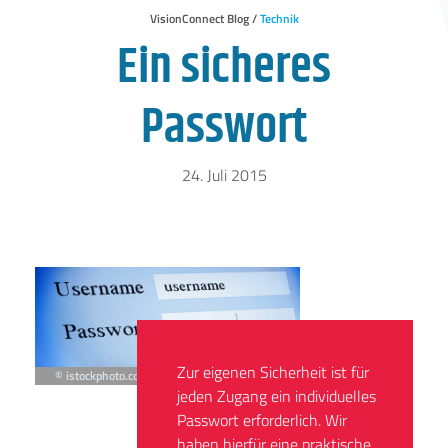
VisionConnect Blog /
Technik
Ein sicheres
Passwort
24. Juli 2015
Zur eigenen Sicherheit ist für
©
istockphoto.com/crstrbrt
jeden Zugang ein individuelles
Passwort erforderlich. Wir
haben hierfür eine praktische