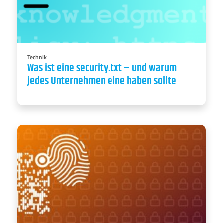
security.txt-Datei kann dazu beitragen, bei
Sicherheitsvorfällen die verantwortlichen Stellen
effizient zu erreichen.
Technik
Was ist eine security.txt – und warum
jedes Unternehmen eine haben sollte
Mit zunehmender Bedrohung der eigenen
Webpräsenz bietet die Multifaktor-
Authentifizierung eine gute Absicherung gegen
Angriffe.